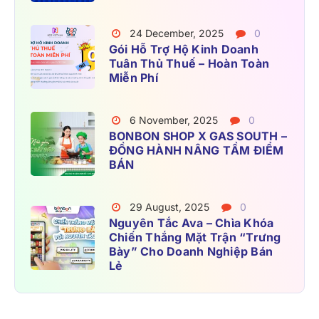
24 December, 2025
0
Gói Hỗ Trợ Hộ Kinh Doanh
Tuân Thủ Thuế – Hoàn Toàn
Miễn Phí
6 November, 2025
0
BONBON SHOP X GAS SOUTH –
ĐỒNG HÀNH NÂNG TẦM ĐIỂM
BÁN
29 August, 2025
0
Nguyên Tắc Ava – Chìa Khóa
Chiến Thắng Mặt Trận “trưng
Bày” Cho Doanh Nghiệp Bán
Lẻ