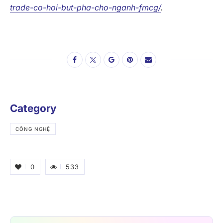
trade-co-hoi-but-pha-cho-nganh-fmcg/
.
Category
CÔNG NGHỆ
0
533