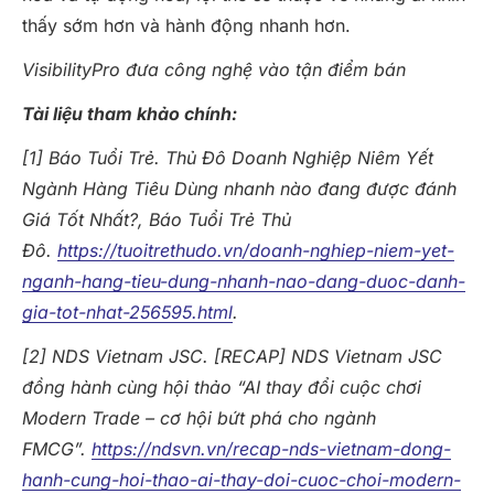
thấy sớm hơn và hành động nhanh hơn.
VisibilityPro đưa công nghệ vào tận điểm bán
Tài liệu tham khảo chính:
[1] Báo Tuổi Trẻ. Thủ Đô Doanh Nghiệp Niêm Yết
Ngành Hàng Tiêu Dùng nhanh nào đang được đánh
Giá Tốt Nhất?, Báo Tuổi Trẻ Thủ
Đô.
https://tuoitrethudo.vn/doanh-nghiep-niem-yet-
nganh-hang-tieu-dung-nhanh-nao-dang-duoc-danh-
gia-tot-nhat-256595.html
.
[2] NDS Vietnam JSC. [RECAP] NDS Vietnam JSC
đồng hành cùng hội thảo “AI thay đổi cuộc chơi
Modern Trade – cơ hội bứt phá cho ngành
FMCG”.
https://ndsvn.vn/recap-nds-vietnam-dong-
hanh-cung-hoi-thao-ai-thay-doi-cuoc-choi-modern-