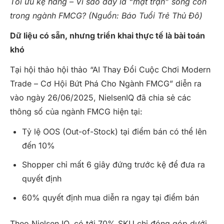
Tối ưu kệ hàng – Vì sao đây là “mặt trận” sống còn
trong ngành FMCG? (Nguồn: Báo Tuổi Trẻ Thủ Đô)
Dữ liệu có sẵn, nhưng triển khai thực tế là bài toán
khó
Tại hội thảo hội thảo “AI Thay Đổi Cuộc Chơi Modern
Trade – Cơ Hội Bứt Phá Cho Ngành FMCG” diễn ra
vào ngày 26/06/2025, NielsenIQ đã chia sẻ các
thông số của ngành FMCG hiện tại:
Tỷ lệ OOS (Out-of-Stock) tại điểm bán có thể lên
đến 10%
Shopper chỉ mất 6 giây đứng trước kệ để đưa ra
quyết định
60% quyết định mua diễn ra ngay tại điểm bán
Theo Nielsen IQ, có tới 70% SKU chỉ đóng góp dưới