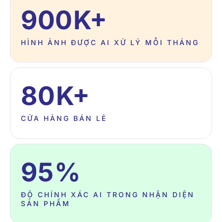
900
K+
HÌNH ẢNH ĐƯỢC AI XỬ LÝ MỖI THÁNG
80
K+
CỬA HÀNG BÁN LẺ
95
%
ĐỘ CHÍNH XÁC AI TRONG NHẬN DIỆN
SẢN PHẨM